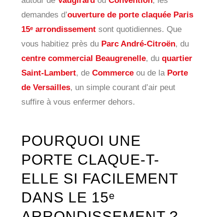
autour de
Vaugirard
ou
Convention
, les
demandes d’
ouverture de porte claquée Paris
15ᵉ arrondissement
sont quotidiennes. Que
vous habitiez près du
Parc André-Citroën
, du
centre commercial Beaugrenelle
, du
quartier
Saint-Lambert
, de
Commerce
ou de la
Porte
de Versailles
, un simple courant d’air peut
suffire à vous enfermer dehors.
POURQUOI UNE
PORTE CLAQUE-T-
ELLE SI FACILEMENT
DANS LE 15ᵉ
ARRONDISSEMENT ?