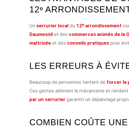
12ᵉ ARRONDISSEMEN
Un
serrurier local
du
12ᵉ arrondissement
con
Daumesnil
et des
commerces animés de la G
maîtrisée
et des
conseils pratiques
pour évi
LES ERREURS À ÉVIT
Beaucoup de personnes tentent de
forcer la 
Ces gestes abîment le mécanisme et rendent l
par un serrurier
garantit un dépannage propre
COMBIEN COÛTE UNE