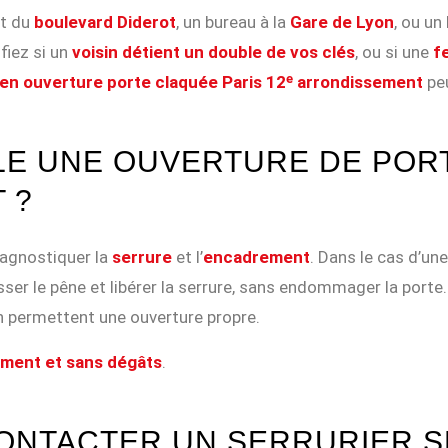
nt du
boulevard Diderot
, un bureau à la
Gare de Lyon
, ou un
fiez si un
voisin détient un double de vos clés
, ou si une
f
é en ouverture porte claquée Paris 12ᵉ arrondissement
peu
E UNE OUVERTURE DE PORT
 ?
agnostiquer la
serrure
et l’
encadrement
. Dans le cas d’un
ser le pêne et libérer la serrure, sans endommager la porte.
 permettent une ouverture propre.
ement et sans dégâts
.
ONTACTER UN SERRURIER S