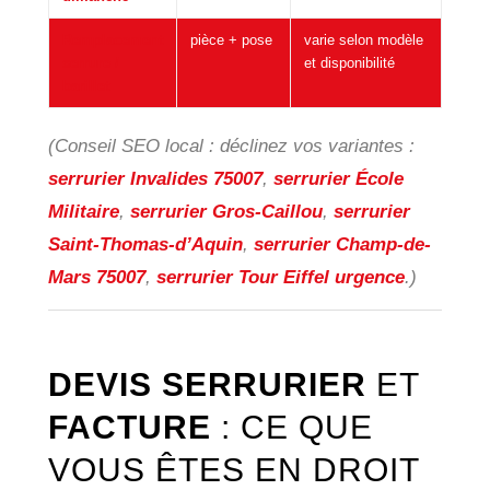
Remplacement
pièce + pose
varie selon modèle
serrure /
et disponibilité
barillet
(Conseil SEO local : déclinez vos variantes :
serrurier Invalides 75007
,
serrurier École
Militaire
,
serrurier Gros-Caillou
,
serrurier
Saint-Thomas-d’Aquin
,
serrurier Champ-de-
Mars 75007
,
serrurier Tour Eiffel urgence
.)
DEVIS SERRURIER
ET
FACTURE
: CE QUE
VOUS ÊTES EN DROIT