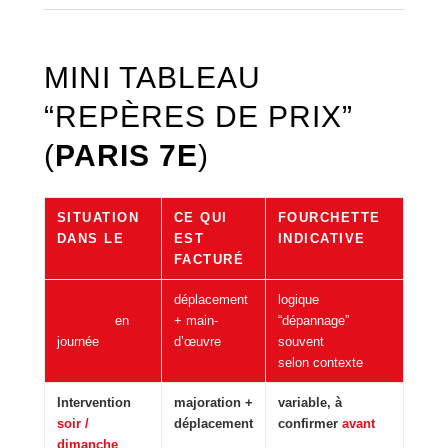
MINI TABLEAU
“REPÈRES DE PRIX”
(
PARIS 7E
)
SITUATION
CE QUI
FOURCHETTE
DANS LE
EST
INDICATIVE
75007
FACTURÉ
Ouverture
déplacement
logique
standard
en
+ main-
“dépannage”
journée
d’œuvre
souvent
80–150 €
selon contexte
Intervention
majoration +
variable, à
soir /
déplacement
confirmer
avant
dimanche