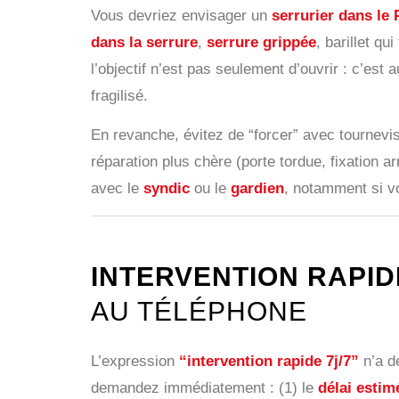
Vous devriez envisager un
serrurier dans le
dans la serrure
,
serrure grippée
, barillet q
l’objectif n’est pas seulement d’ouvrir : c’est 
fragilisé.
En revanche, évitez de “forcer” avec tournevis
réparation plus chère (porte tordue, fixation 
avec le
syndic
ou le
gardien
, notamment si v
INTERVENTION RAPIDE
AU TÉLÉPHONE
L’expression
“intervention rapide 7j/7”
n’a d
demandez immédiatement : (1) le
délai estim