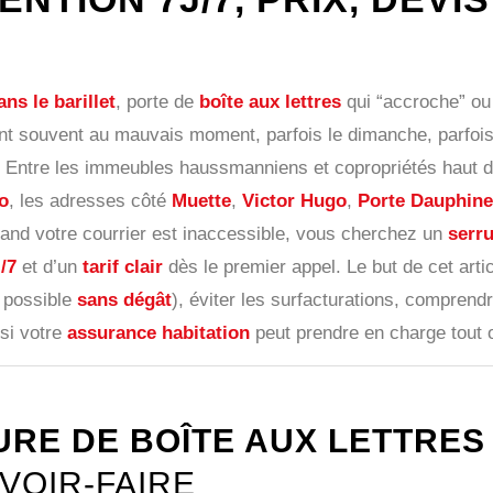
ns le barillet
, porte de
boîte aux lettres
qui “accroche” o
vent souvent au mauvais moment, parfois le dimanche, parfois
nnel. Entre les immeubles haussmanniens et copropriétés hau
o
, les adresses côté
Muette
,
Victor Hugo
,
Porte Dauphine
uand votre courrier est inaccessible, vous cherchez un
serru
/7
et d’un
tarif clair
dès le premier appel. Le but de cet art
i possible
sans dégât
), éviter les surfacturations, comprend
 si votre
assurance habitation
peut prendre en charge tout ou
RE DE BOÎTE AUX LETTRES
VOIR-FAIRE