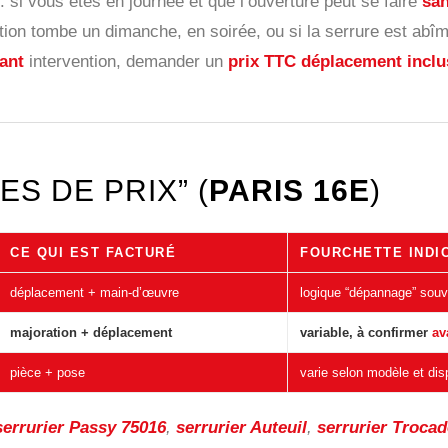
: si vous êtes en journée et que l’ouverture peut se faire
san
ntion tombe un dimanche, en soirée, ou si la serrure est abî
ant
intervention, demander un
prix TTC déplacement inclu
ES DE PRIX” (
PARIS 16E
)
CE QUI EST FACTURÉ
FOURCHETTE INDI
déplacement + main-d’œuvre
logique “dépannage” sou
majoration + déplacement
variable, à confirmer
av
pièce + pose
varie selon modèle et disp
serrurier Passy 75016
,
serrurier Auteuil
,
serrurier Troca