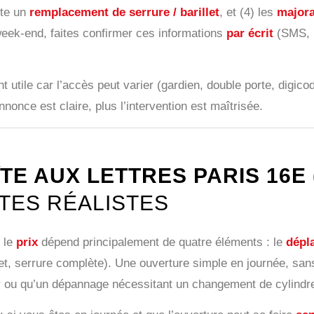
ite un
remplacement de serrure / barillet
, et (4) les
majora
 week-end, faites confirmer ces informations
par écrit
(SMS, m
nt utile car l’accès peut varier (gardien, double porte, digic
nnonce est claire, plus l’intervention est maîtrisée.
E AUX LETTRES PARIS 16E 
TES RÉALISTES
, le
prix
dépend principalement de quatre éléments : le
dépl
let, serrure complète). Une ouverture simple en journée, s
ir ou qu’un dépannage nécessitant un changement de cylindre