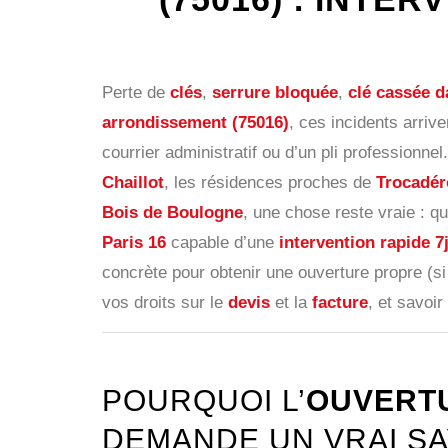
Perte de
clés
,
serrure bloquée
,
clé cassée da
arrondissement (75016)
, ces incidents arri
courrier administratif ou d’un pli professio
Chaillot
, les résidences proches de
Trocadér
Bois de Boulogne
, une chose reste vraie : q
Paris 16
capable d’une
intervention rapide 7j
concrète pour obtenir une ouverture propre (s
vos droits sur le
devis
et la
facture
, et savoir
POURQUOI L’
OUVERTU
DEMANDE UN VRAI SA