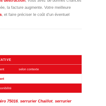
s destruction
, vous avez de bonnes chances
mée, la facture augmente. Votre meilleure
s
, et faire préciser le coût d’un éventuel
CATIVE
vent
80–150 €
selon contexte
ant
onibilité
déro 75016
,
serrurier Chaillot
,
serrurier