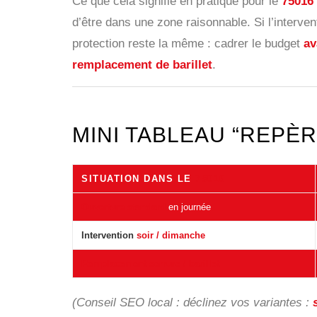
Ce que cela signifie en pratique pour le
75016
d’être dans une zone raisonnable. Si l’interve
protection reste la même : cadrer le budget
av
remplacement de barillet
.
MINI TABLEAU “REPÈR
SITUATION DANS LE
75016
Ouverture standard
en journée
Intervention
soir / dimanche
Remplacement serrure / barillet
(Conseil SEO local : déclinez vos variantes :