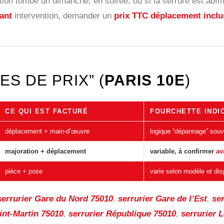
ntion tombe un dimanche, en soirée, ou si la serrure est abî
ant
intervention, demander un
prix TTC déplacement inclu
ES DE PRIX” (
PARIS 10E
)
CE QUI EST FACTURÉ
FOURCHETTE INDI
déplacement + main-d’œuvre
logique “dépannage” sou
majoration + déplacement
variable, à confirmer
av
pièce + pose
varie selon modèle et disp
serrurier Gare du Nord 75010
,
serrurier Gare de l’Est
,
se
int-Martin 75010
,
serrurier République 75010
,
serrurier 