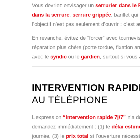
Vous devriez envisager un
serrurier dans le
dans la serrure
,
serrure grippée
, barillet q
l’objectif n’est pas seulement d’ouvrir : c’est 
En revanche, évitez de “forcer” avec tournevis
réparation plus chère (porte tordue, fixation 
avec le
syndic
ou le
gardien
, surtout si vou
INTERVENTION RAPIDE
AU TÉLÉPHONE
L’expression
“intervention rapide 7j/7”
n’a d
demandez immédiatement : (1) le
délai estim
journée, (3) le
prix total
si l’ouverture nécess