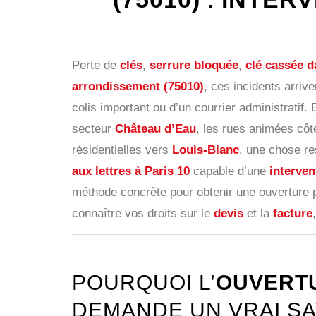
Perte de
clés
,
serrure bloquée
,
clé cassée da
arrondissement (75010)
, ces incidents arri
colis important ou d’un courrier administratif
secteur
Château d’Eau
, les rues animées cô
résidentielles vers
Louis-Blanc
, une chose re
aux lettres à Paris 10
capable d’une
interven
méthode concrète pour obtenir une ouverture 
connaître vos droits sur le
devis
et la
facture
POURQUOI L’
OUVERTU
DEMANDE UN VRAI SA