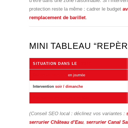
d’être dans une zone raisonnable. Si l’interve
protection reste la même : cadrer le budget
av
remplacement de barillet
.
MINI TABLEAU “REPÈR
SITUATION DANS LE
75010
Ouverture standard
en journée
Intervention
soir / dimanche
Remplacement serrure / barillet
(Conseil SEO local : déclinez vos variantes :
serrurier Château d’Eau
,
serrurier Canal Sa