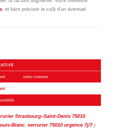
mée, la facture augmente. Votre meilleure
s
, et faire préciser le coût d’un éventuel
CATIVE
vent
80–150 €
selon contexte
ant
onibilité
rrurier Strasbourg–Saint-Denis 75010
,
Louis-Blanc
,
serrurier 75010 urgence 7j/7
.)