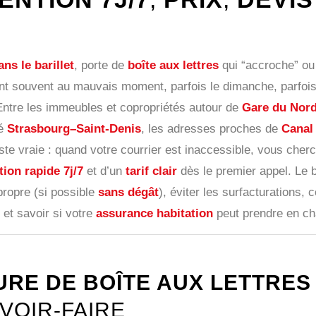
ns le barillet
, porte de
boîte aux lettres
qui “accroche” o
vent souvent au mauvais moment, parfois le dimanche, parfois
. Entre les immeubles et copropriétés autour de
Gare du Nor
té
Strasbourg–Saint-Denis
, les adresses proches de
Canal 
ste vraie : quand votre courrier est inaccessible, vous che
tion rapide 7j/7
et d’un
tarif clair
dès le premier appel. Le b
propre (si possible
sans dégât
), éviter les surfacturations,
, et savoir si votre
assurance habitation
peut prendre en cha
RE DE BOÎTE AUX LETTRES
VOIR-FAIRE