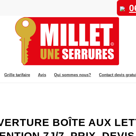
0
Grille tarifaire
Avis
Qui sommes nous?
Contact devis gratui
ERTURE BOÎTE AUX LET
ENTION 7J/7
,
PRIX
,
DEVIS