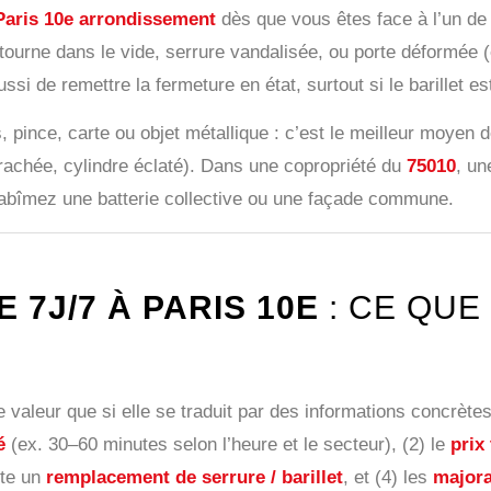
 Paris 10e arrondissement
dès que vous êtes face à l’un de
ui tourne dans le vide, serrure vandalisée, ou porte déformée 
aussi de remettre la fermeture en état, surtout si le barillet e
, pince, carte ou objet métallique : c’est le meilleur moyen
arrachée, cylindre éclaté). Dans une copropriété du
75010
, un
s abîmez une batterie collective ou une façade commune.
 7J/7 À PARIS 10E
: CE QUE
e valeur que si elle se traduit par des informations concrè
é
(ex. 30–60 minutes selon l’heure et le secteur), (2) le
prix
ite un
remplacement de serrure / barillet
, et (4) les
majora