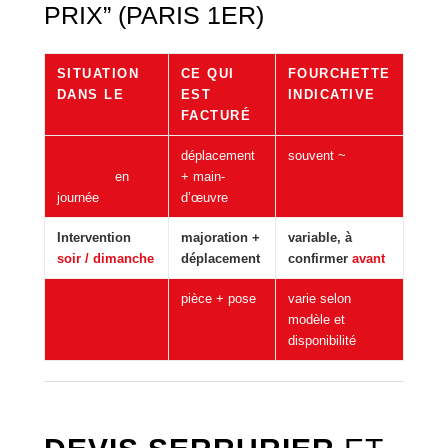
PRIX” (PARIS 1ER)
SITUATION
CE QUI
FOURCHETTE
DANS LE
EST
INDICATIVE
75001
FACTURÉ
Ouverture
déplacement
souvent ~
80–150
standard
en
+ main-
€
journée
d’œuvre
Intervention
majoration +
variable, à
soir / dimanche
déplacement
confirmer
avant
Remplacement
pièce + pose
varie selon
serrure / barillet
modèle et
disponibilité