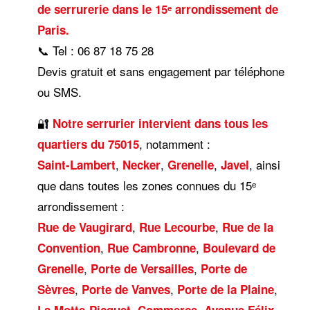
de serrurerie dans le 15ᵉ arrondissement de
Paris.
📞 Tel : 06 87 18 75 28
Devis gratuit et sans engagement par téléphone
ou SMS.
🔐
Notre serrurier intervient dans tous les
, notamment :
quartiers du 75015
,
,
,
, ainsi
Saint-Lambert
Necker
Grenelle
Javel
que dans toutes les zones connues du 15ᵉ
arrondissement :
,
,
Rue de Vaugirard
Rue Lecourbe
Rue de la
,
,
Convention
Rue Cambronne
Boulevard de
,
,
Grenelle
Porte de Versailles
Porte de
,
,
,
Sèvres
Porte de Vanves
Porte de la Plaine
,
,
La Motte-Picquet
Commerce
Avenue Félix