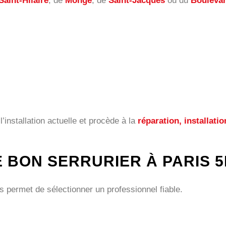
Saint-Hilaire
, de
Monge
, de
Saint-Jacques
ou du
Boulevar
 l’installation actuelle et procède à la
réparation, installat
 BON SERRURIER À PARIS 5
 permet de sélectionner un professionnel fiable.