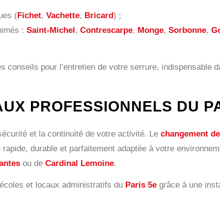
ues (
Fichet
,
Vachette
,
Bricard
) ;
animés :
Saint-Michel
,
Contrescarpe
,
Monge
,
Sorbonne
,
Go
 conseils pour l’entretien de votre serrure, indispensable 
AUX PROFESSIONNELS DU PA
curité et la continuité de votre activité. Le
changement de c
 rapide, durable et parfaitement adaptée à votre environneme
lantes
ou de
Cardinal Lemoine
.
coles et locaux administratifs du
Paris 5e
grâce à une insta