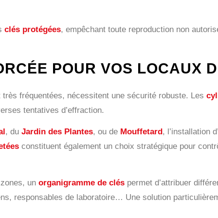
es
clés protégées
, empêchant toute reproduction non autoris
ORCÉE POUR VOS LOCAUX DU
t très fréquentées, nécessitent une sécurité robuste. Les
cyl
erses tentatives d’effraction.
al
, du
Jardin des Plantes
, ou de
Mouffetard
, l’installation 
etées
constituent également un choix stratégique pour contrô
s zones, un
organigramme de clés
permet d’attribuer différe
ens, responsables de laboratoire… Une solution particulièrem