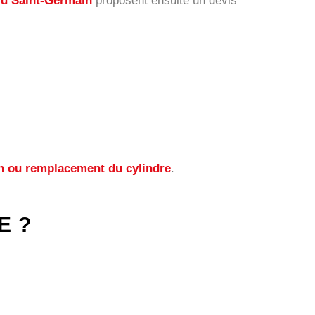
d Saint-Germain
proposent ensuite un devis
ion ou remplacement du cylindre
.
E ?