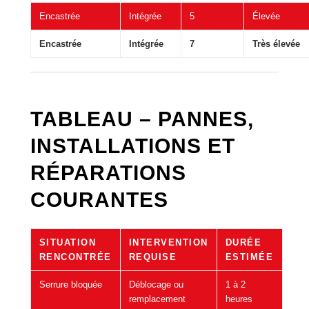
Encastrée
Intégrée
5
Élevée
Encastrée
Intégrée
7
Très élevée
TABLEAU – PANNES,
INSTALLATIONS ET
RÉPARATIONS
COURANTES
SITUATION
INTERVENTION
DURÉE
RENCONTRÉE
REQUISE
ESTIMÉE
Serrure bloquée
Déblocage ou
1 à 2
remplacement
heures