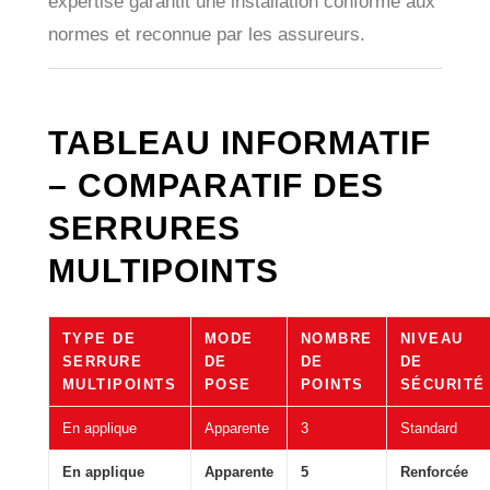
expertise garantit une installation conforme aux
normes et reconnue par les assureurs.
TABLEAU INFORMATIF
– COMPARATIF DES
SERRURES
MULTIPOINTS
TYPE DE
MODE
NOMBRE
NIVEAU
SERRURE
DE
DE
DE
MULTIPOINTS
POSE
POINTS
SÉCURITÉ
En applique
Apparente
3
Standard
En applique
Apparente
5
Renforcée