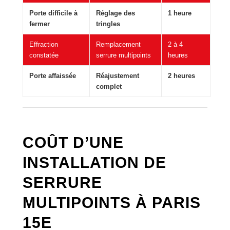
Porte difficile à
Réglage des
1 heure
fermer
tringles
Effraction
Remplacement
2 à 4
constatée
serrure multipoints
heures
Porte affaissée
Réajustement
2 heures
complet
COÛT D’UNE
INSTALLATION DE
SERRURE
MULTIPOINTS À PARIS
15E