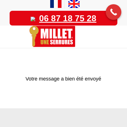
06 87 18 75 28
Votre message a bien été envoyé