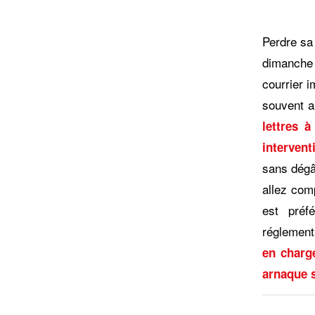
Perdre sa 
dimanche s
courrier i
souvent 
lettres à
intervent
sans dégât
allez com
est préf
réglement
en charge
arnaque s