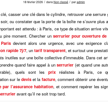
/
/
18 février 2026
dans
par
Non classé
admin
clé, casser une clé dans le cylindre, retrouver une serrure
oir, ou constater que la porte de la boîte ne s’ouvre plus 
mportant est attendu : à Paris, ce type de situation arrive vi
au pire moment. Chercher un
serrurier pour ouverture de
devient alors une urgence, avec une exigence cla
 Paris
, un
, et surtout une prestat
ion rapide 7j/7
tarif transparent
s inutiles sur une boîte collective d’immeuble. Dans cet ar
prendre quand faire appel à un
(et quand une autr
serrurier
érable), quels sont les
réalistes à Paris, ce q
prix
ation sur le
et la
, comment obtenir une évent
devis
facture
, et comment repérer les sig
 par l’assurance habitation
avant qu’il ne soit trop tard.
errurier