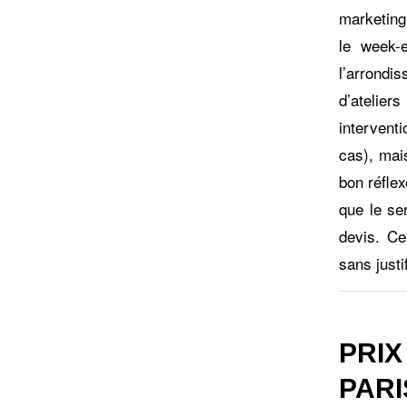
marketing.
le week-e
l’arrondi
d’atelie
intervent
cas), mai
bon réflex
que le se
devis. Ce
sans justi
PRIX
PARI