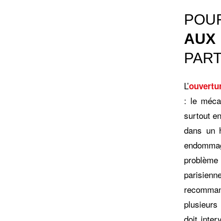
POU
AUX
PART
L’
ouvertur
: le méca
surtout e
dans un h
endommag
problème 
parisienn
recomman
plusieurs
doit inter