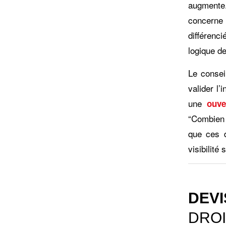
augmente
concerne 
différenc
logique d
Le consei
valider l’
une
ouve
“Combien 
que ces 
visibilité 
DEV
DRO