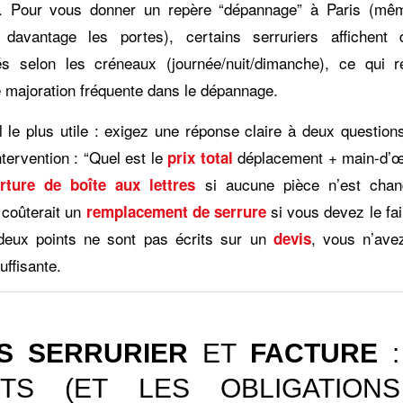
. Pour vous donner un repère “dépannage” à Paris (mêm
davantage les portes), certains serruriers affichent 
iés selon les créneaux (journée/nuit/dimanche), ce qui r
e majoration fréquente dans le dépannage.
l le plus utile : exigez une réponse claire à deux question
intervention : “Quel est le
déplacement + main-d’œ
prix total
si aucune pièce n’est chan
rture de boîte aux lettres
coûterait un
si vous devez le fai
remplacement de serrure
deux points ne sont pas écrits sur un
, vous n’ave
devis
suffisante.
IS SERRURIER
ET
FACTURE
:
ITS (ET LES OBLIGATION