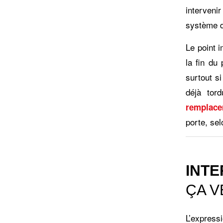
intervenir
système de
Le point i
la fin du
surtout si
déjà tord
remplace
porte, sel
INTE
ÇA V
L’express