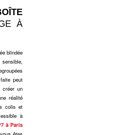
OÎTE
GE À
rée blindée
 sensible,
regroupées
faite peut
 créer un
ne réalité
s colis et
essible à
/7 à Paris
 (vous êtes