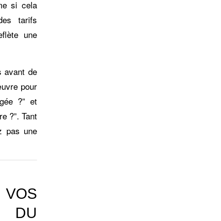
e si cela
des tarifs
eflète une
s avant de
uvre pour
gée ?” et
re ?”. Tant
z pas une
 VOS
S DU