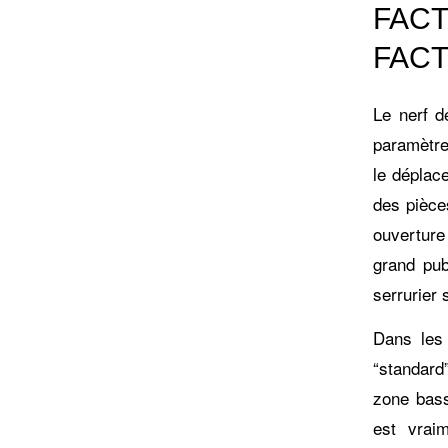
FAC
FAC
Le nerf d
paramètres
le déplac
des pièce
ouverture
grand pub
serrurier 
Dans les 
“standard
zone basse
est vrai