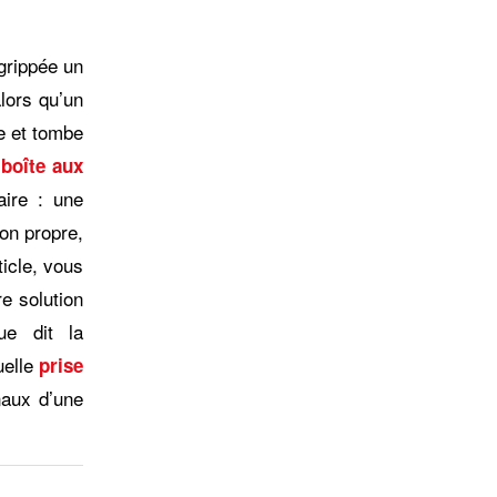
 grippée un
alors qu’un
te et tombe
 boîte aux
ire : une
ion propre,
ticle, vous
e solution
ue dit la
uelle
prise
naux d’une