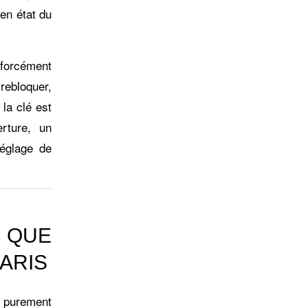
en état du
s forcément
rebloquer,
 la clé est
erture, un
réglage de
 QUE
ARIS
u purement