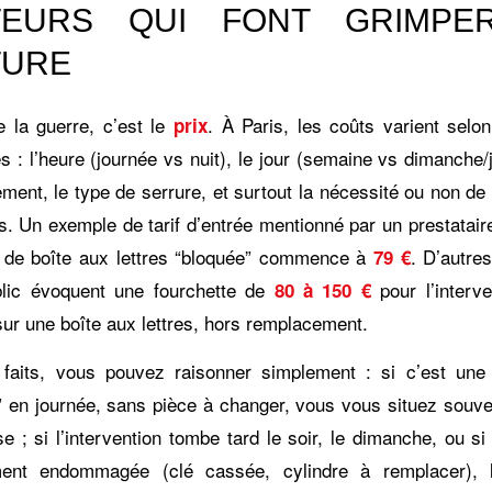
TEURS QUI FONT GRIMPE
TURE
e la guerre, c’est le
. À Paris, les coûts varient selon
prix
 : l’heure (journée vs nuit), le jour (semaine vs dimanche/j
ement, le type de serrure, et surtout la nécessité ou non de
s. Un exemple de tarif d’entrée mentionné par un prestatair
 de boîte aux lettres “bloquée” commence à
. D’autre
79 €
lic évoquent une fourchette de
pour l’interve
80 à 150 €
sur une boîte aux lettres, hors remplacement.
faits, vous pouvez raisonner simplement : si c’est une
” en journée, sans pièce à changer, vous vous situez souve
 ; si l’intervention tombe tard le soir, le dimanche, ou si
ment endommagée (clé cassée, cylindre à remplacer), l