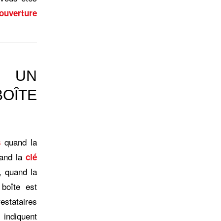
ouverture
R UN
OÎTE
quand la
s
uand la
clé
, quand la
 boîte est
stataires
 indiquent