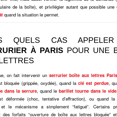
tulaire de la boîte), et privilégier autant que possible une
quand la situation le permet.
ât
S QUELS CAS APPELE
URIER À PARIS
POUR UNE B
LETTRES
ue, on fait intervenir un
serrurier boîte aux lettres Pari
st bloquée (grippée, oxydée), quand la
, q
clé est perdue
, quand le
e dans la serrure
barillet tourne dans le vide
st déformée (choc, tentative d’effraction), ou quand la
 et le mécanisme a simplement “fatigué”. Certains pre
 des forfaits “ouverture de boîte aux lettres bloquée” et