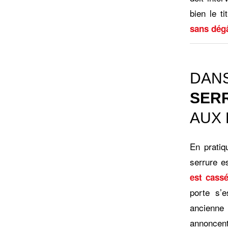
bien le ti
sans dég
DAN
SERR
AUX 
En pratiq
serrure e
est cassé
porte s’e
ancienne
annoncent