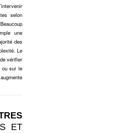
’intervenir
stes selon
. Beaucoup
emple une
jorité des
lexité. Le
de vérifier
 ou sur le
” augmente
TTRES
S ET